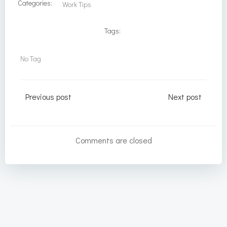
Categories:
Work Tips
Tags:
No Tag
Post
Post
Previous post
Next post
navigation
navigation
Comments are closed