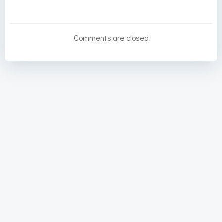
Post
Post
navigation
navigation
Comments are closed