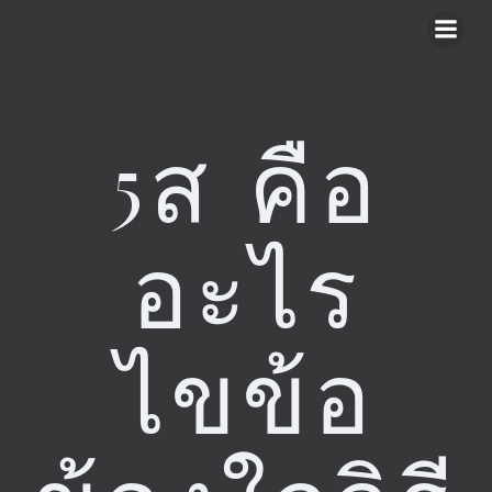
Skip
to
content
5ส คือ
อะไร
ไขข้อ