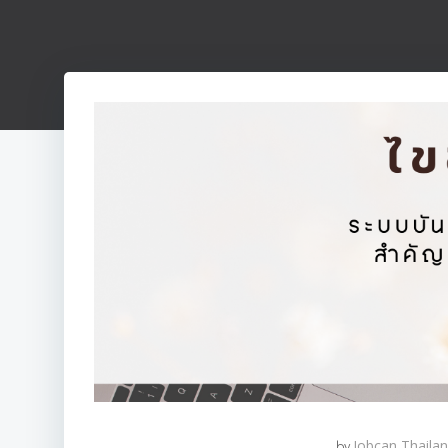
by
Jobcan Thaila