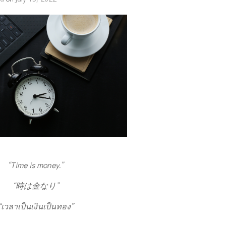
“Time is money.”
“時は金なり”
“เวลาเป็นเงินเป็นทอง”