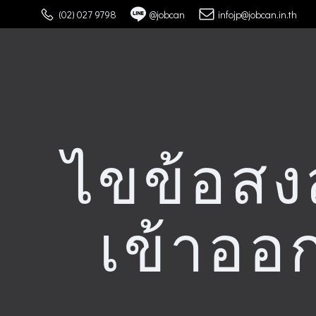
Skip
(02) 027 9798
@jobcan
infojp@jobcan.in.th
to
content
ไขข้อสง
เข้าออ