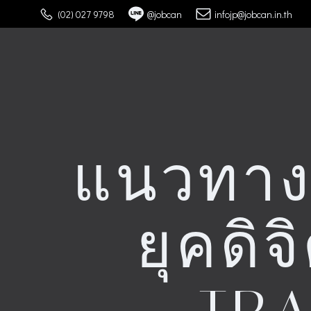
Skip
(02) 027 9798
@jobcan
infojp@jobcan.in.th
to
content
แนวทางป
ยุคดิ