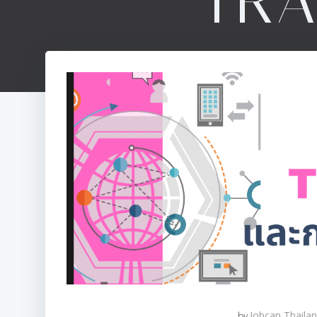
TR
by
Jobcan Thaila