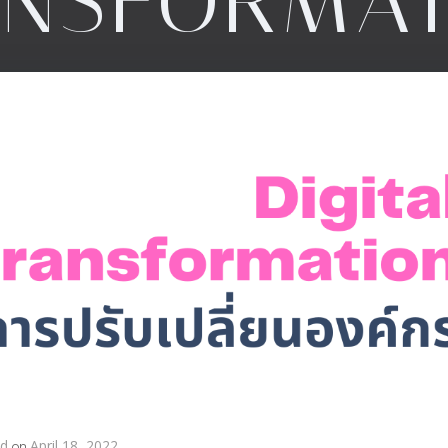
ANSFORMAT
nd
on
April 18, 2022