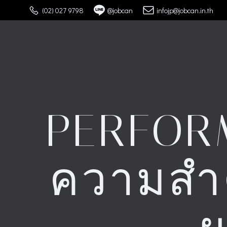
Skip
(02) 027 9798
@jobcan
infojp@jobcan.in.th
to
content
PERFOR
ความสำ