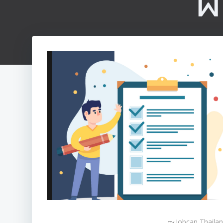
by
Jobcan Thaila