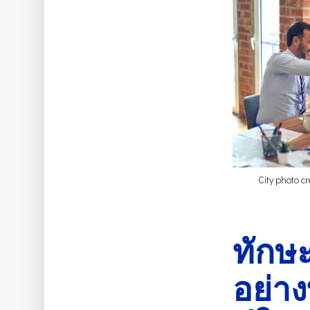
City photo c
ทักษะ 
อย่าง