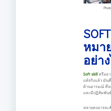
Phot
SOFT
หมาย
อย่าง
Soft skill
หรืออา
แท้จริงแล้ว มัน
ด้านอารมณ์ ที่
และมีปฏิสัมพันธ
หลายคงอาจจะสับส