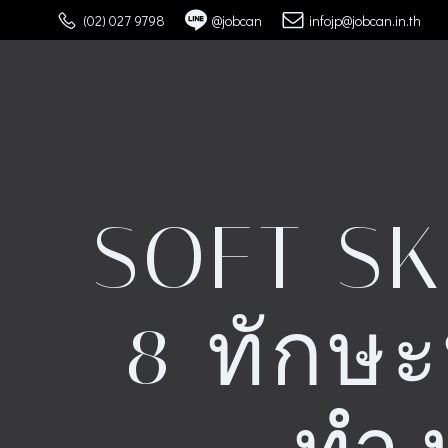
Skip
(02) 027 9798
@jobcan
infojp@jobcan.in.th
to
content
SOFT SK
8 ทักษะ