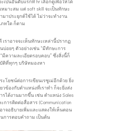
 จะเป็นอันดับแรกที่ hr เลือกดูเพื่อให้ได้
หมาะสม แต่ soft skill จะเป็นทักษะ
าประยุกต์ใช้ได้ ไม่ว่าจะทำงาน
เภทใด ก็ตาม
ดี เราอาจจะเห็นทักษะเหล่านี้ปรากฏ
นบ่อยๆ ตัวอย่างเช่น “มีทักษะการ
อ “มีความละเอียดรอบคอบ” ซึ่งสิ่งนี้ก็
ัติที่ทุกๆ บริษัทมองหา
ระโยชน์ต่อการเขียนเรซูเม่อีกด้วย ยิ่ง
ี่ยวข้องกับตำแหน่งที่เราทำ ก็จะยิ่งส่ง
รได้งานมากขึ้น เช่น ตำแหน่ง Sales
ักษะการติดต่อสื่อสาร (Communication
ัครอาจอธิบายเพิ่มและแสดงให้เห็นตอน
านการตอบคำถาม เป็นต้น