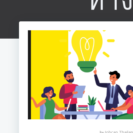
ทำง
by
Jobcan Thaila