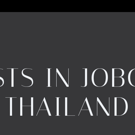
STS IN
JOB
THAILAND